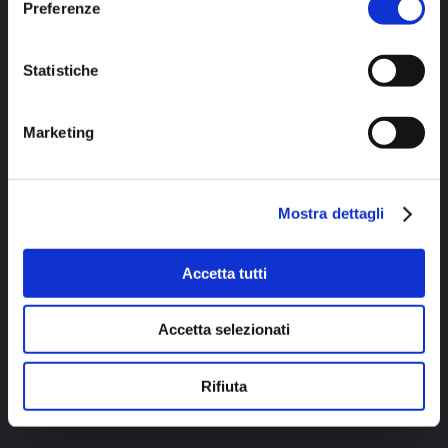
Preferenze
Non si tratta di diventare
qualcun altro.
Statistiche
Si tratta di diventare la
Marketing
versione più chiara,
autentica e potente di te
stesso
… e farla arrivare
Mostra dettagli
agli altri nel modo giusto.
Accetta tutti
Accetta selezionati
👉 CHIEDI
INFORMAZIONI
Rifiuta