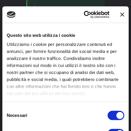
✓
guidarti
imparando a
con il
dialogo interiore, invece di
limitarti
Questo sito web utilizza i cookie
Utilizziamo i cookie per personalizzare contenuti ed
base solida
annunci, per fornire funzionalità dei social media e per
Da questa
, puoi poi
analizzare il nostro traffico. Condividiamo inoltre
sviluppare una comunicazione
informazioni sul modo in cui utilizzi il nostro sito con i
empatica, strategica e
più
nostri partner che si occupano di analisi dei dati web,
ispirante
verso gli altri.
pubblicità e social media, i quali potrebbero combinarle
con altre informazioni che hai fornito loro o che hanno
Impari a osservare, ascoltare,
raccolto dal tuo utilizzo dei loro servizi.
leggere il contesto, scegliere le
parole giuste per far arrivare il
Selezione
tuo messaggio nel modo più
Necessari
del
efficace possibile.
consenso