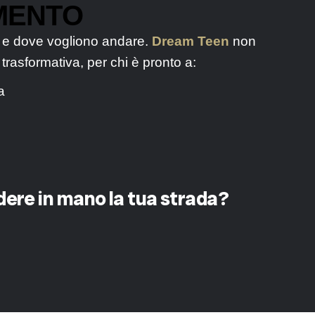
MENTO
ro e dove vogliono andare.
Dream Teen
non
rasformativa, per chi è pronto a:
a
dere in mano la tua strada?