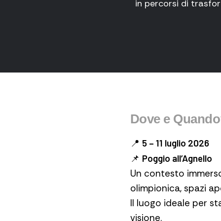
in percorsi di trasf
Dove e Quando
📍
5 – 11 luglio 2026
📌
Poggio all’Agnello
Un contesto immerso n
olimpionica, spazi ape
Il luogo ideale per s
visione.