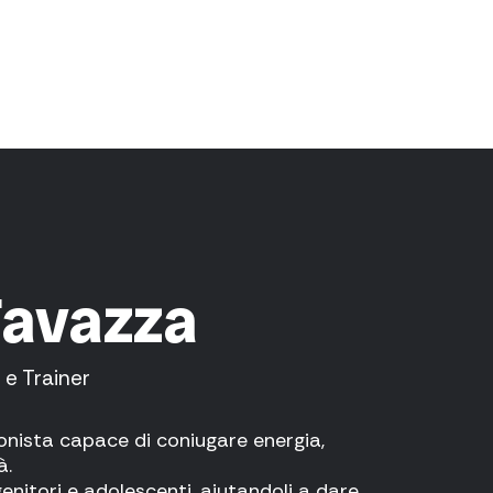
Favazza
 e Trainer
onista capace di coniugare energia,
à.
enitori e adolescenti, aiutandoli a dare