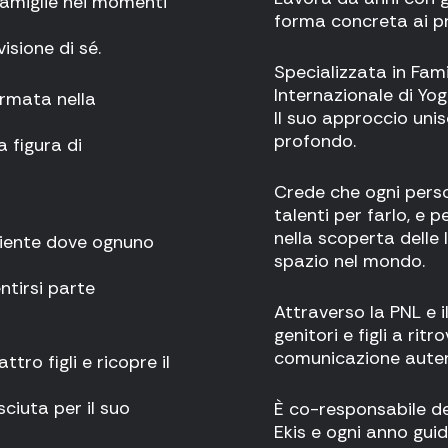
famiglie nei momenti
forma concreta ai pro
isione di sé.
Specializzata in Fam
Internazionale di Yog
ormata nella
Il suo approccio uni
profondo.
a figura di
Crede che ogni perso
talenti per farlo, e 
nella scoperta delle l
mbiente dove ognuno
spazio nel mondo.
entirsi parte
Attraverso la PNL e
genitori e figli a ritr
comunicazione auten
tro figli e ricopre il
sciuta per il suo
È co-responsabile de
Ekis e ogni anno guid