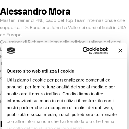
Alessandro Mora
Master Trainer di PNL, capo del Top Team internazionale che
supporta il Dr. Bandler e John La Valle nei corsi ufficiali in USA
ed Europa.
Co-trainer di Richard e John nelle edizioni italiane dei corsi
Licensed Advanced Master Practitioner of NLP
Ⓡ
e Neuro
Hypnotic Repatterning
Ⓡ
.
Tiene corsi di PNL e coaching da oltre vent’anni e, nei suoi
corsi Ekis, forma il maggior numero di professionisti di PNL
Questo sito web utilizza i cookie
ogni anno.
Utilizziamo i cookie per personalizzare contenuti ed
annunci, per fornire funzionalità dei social media e per
Alessandro ti seguirà personalmente durante l’intero
analizzare il nostro traffico. Condividiamo inoltre
percorso.
informazioni sul modo in cui utilizzi il nostro sito con i
nostri partner che si occupano di analisi dei dati web,
pubblicità e social media, i quali potrebbero combinarle
Dr. Richard Bandler
con altre informazioni che hai fornito loro o che hanno
raccolto dal tuo utilizzo dei loro servizi.