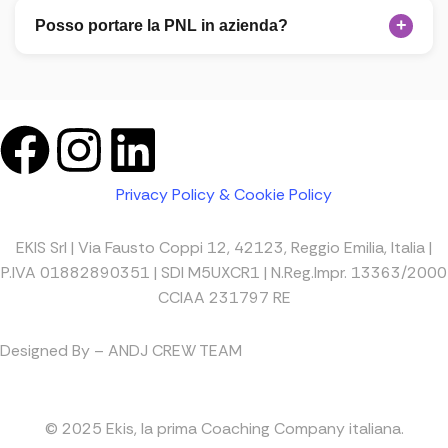
di PNL nel rispetto delle linee guida della Society of
+
Posso portare la PNL in azienda?
NLP®.
Assolutamente sì: l'Academy è pensata anche per
HR/manager/consulenti che vogliono introdurre
formazione in un contesto Corporate.
Privacy Policy & Cookie Policy
EKIS Srl | Via Fausto Coppi 12, 42123, Reggio Emilia, Italia |
P.IVA 01882890351 | SDI M5UXCR1 | N.Reg.Impr. 13363/2000
CCIAA 231797 RE
Designed By – ANDJ CREW TEAM
© 2025 Ekis, la prima Coaching Company italiana.