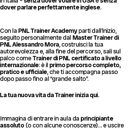
in Italia –
senza dover volare in USA
e
senza
dover parlare perfettamente inglese
.
Con la
PNL Trainer Academy
parti dall’inizio,
seguito personalmente dal
Master Trainer di
PNL Alessandro Mora
, costruisci la tua
autorevolezza e, alla fine del percorso, sali sul
palco come
Trainer di PNL certificato a livello
internazionale
: è il
primo percorso completo,
pratico e ufficiale
, che ti accompagna passo
dopo passo fino al “grande salto”.
La tua nuova vita da Trainer inizia qui.
Immagina di entrare in aula da
principiante
assoluto
(o con alcune conoscenze)… e uscire