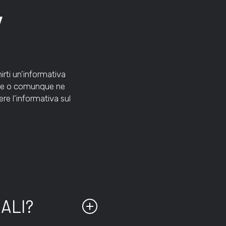
y
rti un’informativa
ente o comunque ne
re l’informativa sul
NALI?