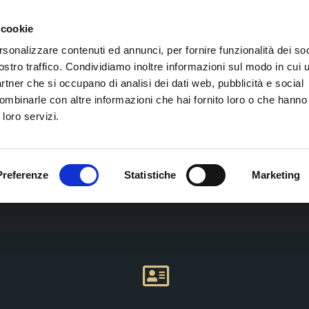
VITA 
 cookie
23-24-25 OTTOBRE – VITA DA COACH ⭢
ISCRIVITI ORA
rsonalizzare contenuti ed annunci, per fornire funzionalità dei soc
ostro traffico. Condividiamo inoltre informazioni sul modo in cui ut
partner che si occupano di analisi dei dati web, pubblicità e social
CHI SIAMO
I CORSI
CALENDARIO CORSI
ombinarle con altre informazioni che hai fornito loro o che hanno
 loro servizi.
SCOPRI EKIS
CONTATTI
Preferenze
Statistiche
Marketing
LA COMPANY
RECENSIONI
TRAINER T
VITA DA COACH
SCEGLI UN COACH
FAQ
PNL TRAI
MASTER IN COACHING
NEWSLETT
COMUNICA
ING
SYMPOSIA
PNL PRAC
SPORT COACHING
PNL MAST
E
MASTERCLASS