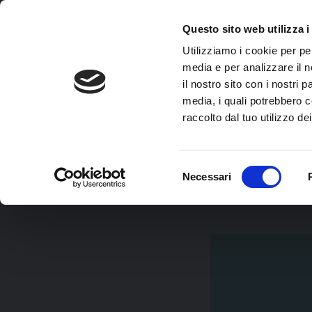
e – 
Skip
to
Questo sito web utilizza i
main
Utilizziamo i cookie per pe
content
media e per analizzare il n
il nostro sito con i nostri 
media, i quali potrebbero c
raccolto dal tuo utilizzo dei
Selezione
Necessari
THE BLUE PRINT
del
VIAGGIO DELL’EROE
consenso
VITA DA COACH
SALUTE E VITALITÀ
COMUNICAZIONE EFFICACE
DREAM TEEN COACH
EXPERIENCE
TI PARLO DAL CUOR
MEMOTRAINING