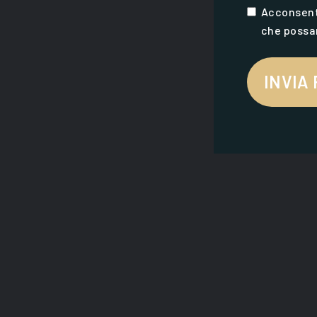
Acconsent
che possan
INVIA