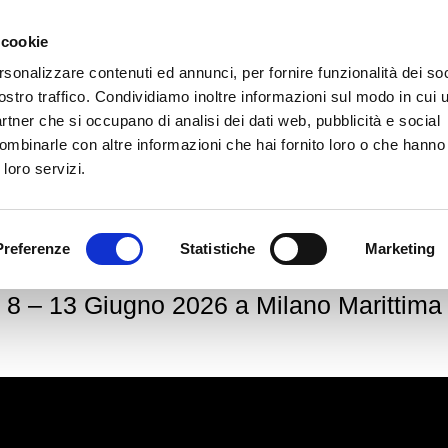
 cookie
rsonalizzare contenuti ed annunci, per fornire funzionalità dei soc
ostro traffico. Condividiamo inoltre informazioni sul modo in cui ut
partner che si occupano di analisi dei dati web, pubblicità e social
ombinarle con altre informazioni che hai fornito loro o che hanno
 loro servizi.
6 GIORNI FULL IMMERSION
ARBI E ALESSANDRO MORA 
Preferenze
Statistiche
Marketing
MENTAL COACH PROFESSI
8 – 13 Giugno 2026 a Milano Marittima