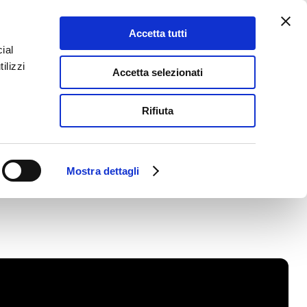
Accetta tutti
ial
ilizzi
Accetta selezionati
Rifiuta
PER DIVENTARE
Mostra dettagli
ONISTA.