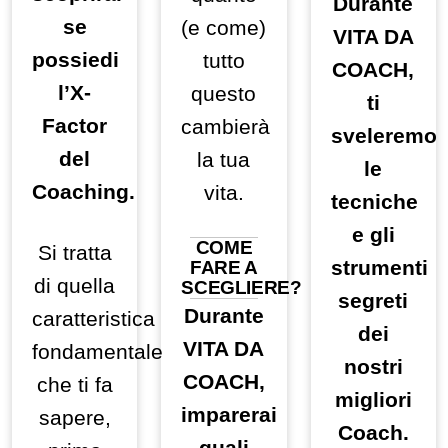
Durante
se
(e come)
VITA DA
possiedi
tutto
COACH,
l’X-
questo
ti
Factor
cambierà
sveleremo
del
la tua
le
Coaching.
vita.
tecniche
e gli
COME
Si tratta
strumenti
FARE A
di quella
SCEGLIERE?
segreti
Durante
caratteristica
dei
VITA DA
fondamentale
nostri
COACH,
che ti fa
migliori
imparerai
sapere,
Coach.
quali