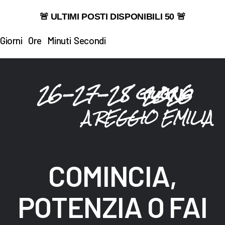
🚨 ULTIMI POSTI DISPONIBILI 50 🚨
Giorni
Ore
Minuti
Secondi
26-27-28 giugno 2026
A REGGIO EMILIA
COMINCIA,
POTENZIA O FAI