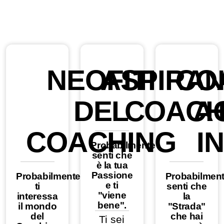
NEOFITI
ASPIRAN
CO
DEL
COAC
A
COACHING
IN
Probabilmente
senti che
è la tua
Passione
Probabilmente
Probabilmen
e ti
ti
senti che
"viene
interessa
la
bene".
il mondo
"Strada"
del
che hai
Ti sei