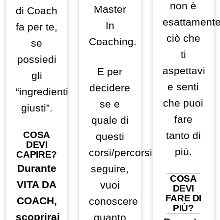
non è
Master
di Coach
esattament
In
fa per te,
ciò che
Coaching.
se
ti
possiedi
aspettavi
E per
gli
e senti
decidere
“ingredienti
che puoi
se e
giusti”.
fare
quale di
COSA
tanto di
questi
DEVI
più.
corsi/percorsi
CAPIRE?
Durante
seguire,
COSA
VITA DA
vuoi
DEVI
FARE DI
COACH,
conoscere
PIÙ?
scoprirai
quanto