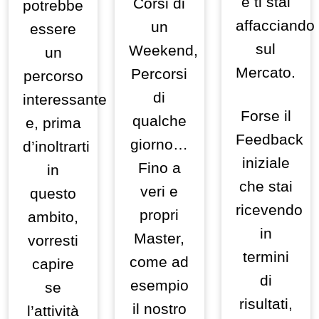
e ti stai
Corsi di
potrebbe
affacciando
un
essere
sul
Weekend,
un
Mercato.
Percorsi
percorso
di
interessante
Forse il
qualche
e, prima
Feedback
giorno…
d’inoltrarti
iniziale
Fino a
in
che stai
veri e
questo
ricevendo
propri
ambito,
in
Master,
vorresti
termini
come ad
capire
di
esempio
se
risultati,
il nostro
l’attività