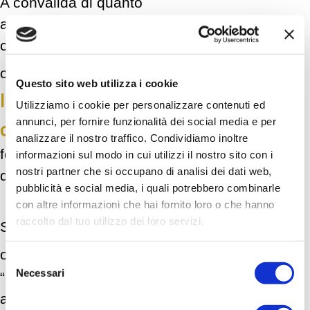
A convalida di quanto
accennato, i numeri del
coaching confermano
il mercato
che
Questo sito web utilizza i cookie
Italiano è in forte
Utilizziamo i cookie per personalizzare contenuti ed
annunci, per fornire funzionalità dei social media e per
crescita
e non si
analizzare il nostro traffico. Condividiamo inoltre
fermerà! Ecco alcuni
informazioni sul modo in cui utilizzi il nostro sito con i
nostri partner che si occupano di analisi dei dati web,
dati:
pubblicità e social media, i quali potrebbero combinarle
con altre informazioni che hai fornito loro o che hanno
raccolto dal tuo utilizzo dei loro servizi.
Secondo “Fortune”
60%
oltre il
delle
Selezione
Necessari
“Fortune 500” (le 500
del
consenso
aziende più grandi al