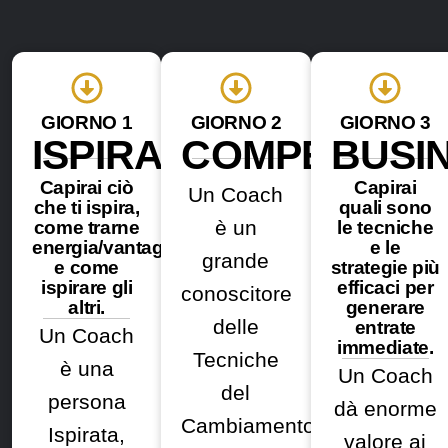
GIORNO 1
GIORNO 2
GIORNO 3
ISPIRAZIONE
COMPETENZ
BUSI
Capirai ciò
Capirai
Un Coach
che ti ispira,
quali sono
è un
come trarne
le tecniche
energia/vantaggio
e le
grande
e come
strategie più
ispirare gli
efficaci per
conoscitore
altri.
generare
delle
entrate
Un Coach
immediate.
Tecniche
è una
Un Coach
del
persona
dà enorme
Cambiamento.
Ispirata,
valore ai