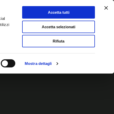
Accetta tutti
serva il tuo posto!
ial
ilizzi
Accetta selezionati
Rifiuta
Mostra dettagli