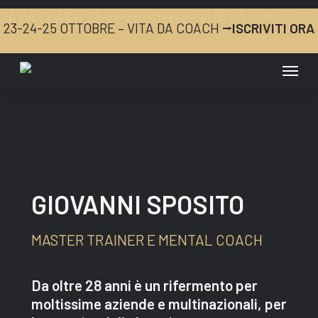
Skip
ITA DA COACH
23-24-25 Ottobre – VITA DA COACH
23-
to
23-24-25 OTTOBRE – VITA DA COACH ⭢
ISCRIVITI ORA
main
content
Menu
GIOVANNI SPOSITO
MASTER TRAINER E MENTAL COACH
Da oltre 28 anni è un rifermento per
moltissime aziende e multinazionali, per