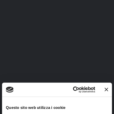
EXPERIENCE
TI PARLO DAL
CUORE
0
MEMOTRAINING
0
0
0
Siamo una coaching company che da oltre 20
anni aiuta le persone nella propria crescita
personale e a stare bene con se stesse.
Questo sito web utilizza i cookie