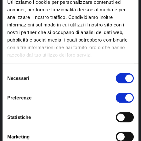
Utilizziamo i cookie per personalizzare contenuti ed
Aiutiamo chiunque si affidi a noi a
annunci, per fornire funzionalità dei social media e per
trasformare il 100% del proprio potenziale,
analizzare il nostro traffico. Condividiamo inoltre
nei risultati che più desidera. Siamo guidati
informazioni sul modo in cui utilizzi il nostro sito con i
dall’idea di essere degli “Agenti del
nostri partner che si occupano di analisi dei dati web,
Cambiamento” e uno Strumento al servizio di
pubblicità e social media, i quali potrebbero combinarle
chi desidera migliorare la qualità dei propri
con altre informazioni che hai fornito loro o che hanno
risultati Personali e Professionali, e di
raccolto dal tuo utilizzo dei loro servizi.
conseguenza la propria vita.
Selezione
ABOUT
Necessari
del
consenso
CHI SIAMO
Preferenze
LA COMPANY
CALENDARIO
Statistiche
CONTATTI
Marketing