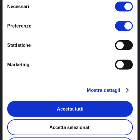
Selezione
Necessari
del
consenso
CARLOTTA
EVA
GIOVANNI
RENATO
Preferenze
SANTAMARIA
ROSENTHAL
PAOLETTI
RITUCCI
TRAINER,
TRAINER,
TRAINER
TRAINER
Statistiche
MIND
SPORT
E
E
&
E
MENTAL
MENTAL
Marketing
BODY
BUSINESS
COACH
COACH
WELLNESS
COACH
COACH
Mostra dettagli
Milo
Agnese
Laura
Marco
Accetta tutti
Bazzocchi
Zanoni
Malanchini
Zanichelli
Accetta selezionati
MILO
AGNESE
LAURA
MARCO