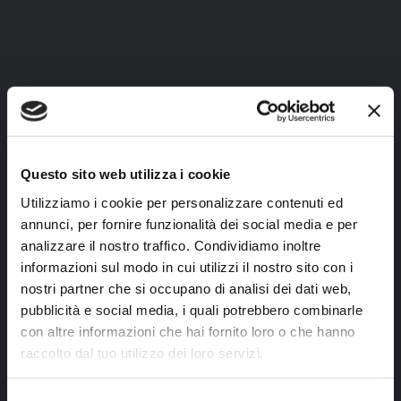
Giovanni
Gianluca
Annalisa
Carla
Sposito
Tescione
Ronchi
Favazza
GIOVANNI
GIANLUCA
ANNALISA
CARLA
SPOSITO
TESCIONE
RONCHI
FAVAZZ
Questo sito web utilizza i cookie
MASTER
MASTER
TRAINER,
TRAINER,
Utilizziamo i cookie per personalizzare contenuti ed
TRAINER
TRAINER
FAMILY
LIFE
annunci, per fornire funzionalità dei social media e per
E
E
E
E
analizzare il nostro traffico. Condividiamo inoltre
MENTAL
SENIOR
TEEN
FAMILY
informazioni sul modo in cui utilizzi il nostro sito con i
COACH
BUSINESS
COACH
COACH
nostri partner che si occupano di analisi dei dati web,
COACH
pubblicità e social media, i quali potrebbero combinarle
con altre informazioni che hai fornito loro o che hanno
raccolto dal tuo utilizzo dei loro servizi.
Carlotta
Eva
Giovanni
Renato
Santamaria
Rosenthal
Paoletti
Ritucci