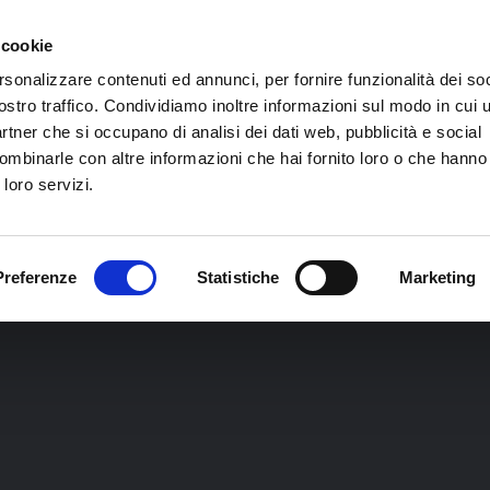
 VITA DA
 cookie
rsonalizzare contenuti ed annunci, per fornire funzionalità dei soc
ostro traffico. Condividiamo inoltre informazioni sul modo in cui ut
partner che si occupano di analisi dei dati web, pubblicità e social
CHI SIAMO
I CORSI
CALENDARIO CORSI
ombinarle con altre informazioni che hai fornito loro o che hanno
 loro servizi.
Preferenze
Statistiche
Marketing
SCOPRI EKIS
CONTATTI
TRAINER T
VITA DA COACH
LA COMPANY
RECENSIONI
PNL TRAI
MASTER IN COACHING
SCEGLI UN COACH
FAQ
COMUNICA
ING
SYMPOSIA
NEWSLETT
PNL PRAC
SPORT COACHING
PNL MAST
E
MASTERCLASS