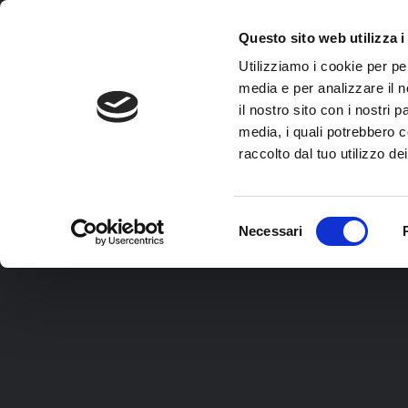
Ottobre –
Skip
to
Questo sito web utilizza i
main
Utilizziamo i cookie per pe
content
media e per analizzare il n
il nostro sito con i nostri 
media, i quali potrebbero c
raccolto dal tuo utilizzo dei
Selezione
Necessari
THE BLUE PRINT
del
VIAGGIO DELL’EROE
consenso
VITA DA COACH
SALUTE E VITALITÀ
COMUNICAZIONE EFFICACE
DREAM TEEN COACH
EXPERIENCE
TI PARLO DAL CUOR
MEMOTRAINING