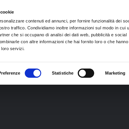
 VITA D
 cookie
rsonalizzare contenuti ed annunci, per fornire funzionalità dei soc
ostro traffico. Condividiamo inoltre informazioni sul modo in cui ut
partner che si occupano di analisi dei dati web, pubblicità e social
I SIAMO
I CORSI
CALENDARIO COR
ombinarle con altre informazioni che hai fornito loro o che hanno
 loro servizi.
Preferenze
Statistiche
Marketing
TRAINER
OE
COPRI EKIS
VITA DA COACH
CONTATTI
PNL TRA
TÀ
A COMPANY
MASTER IN COACHING
RECENSIONI
COMUNIC
CHING
CEGLI UN COACH
SYMPOSIA
FAQ
PNL PRA
SPORT COACHING
NEWSLETTER
PNL MAS
ORE
MASTERCLASS
PRACTIT