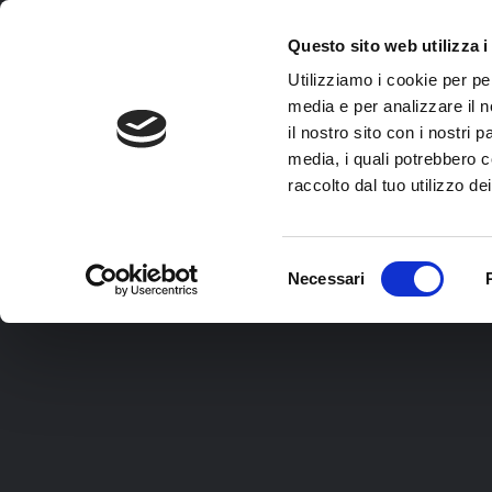
ttobre –
Skip
to
Questo sito web utilizza i
main
Utilizziamo i cookie per pe
content
media e per analizzare il n
il nostro sito con i nostri 
CH
media, i quali potrebbero c
raccolto dal tuo utilizzo dei
Selezione
Necessari
THE BLUE PRINT
del
VIAGGIO DELL’ER
S
consenso
VITA DA COACH
SALUTE E VITALI
L
COMUNICAZIONE EFFICACE
DREAM TEEN COA
S
EXPERIENCE
TI PARLO DAL CU
MEMOTRAINING