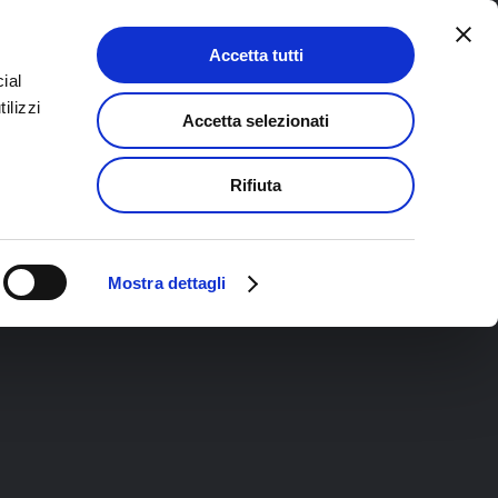
A COACH
Accetta tutti
ial
ilizzi
Accetta selezionati
SI
Rifiuta
Mostra dettagli
 TRAINING
PRODUTTIVITÀ PERSONALE
SVELATA
INER ACADEMY
EKIS PER DENTISTI
AZIONE EFFICACE
EKIS PER LE AZIENDE
CTITIONER
TER
IONER